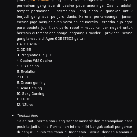
permainan yang ada di casino pada umumnya. Casino adalah
tempat permainan – permainan yang biasa di gunakan untuk
berjudi yang ada penjuru dunia. Karena perkembangan jaman
casino juga menyediakan versi online mereka. Tersedia nya agar
para pecinta judi tidak perlu repot – repot ke luar negeri untuk
bermain di tempat casinonya langsung. Provider – provider Casino
yang tersedia di Agen GGBET303 yaitu :
1. AFB CASINO
2. GD 88
3. Pragmatic Play LC
4. Casino WM Casino
5. OG Casino
6. Evolution
7. EBET
8. Dream gaming
9. Asia Gaming
10. Sexy Gaming
11. LG88
12. N2Live
Tembak Ikan
Salah satu permainan yang sangat menarik dan memanjakan para
pecinta judi online. Permainan ini memiliki banyak sekali pengemar
di penjuru dunia terutama di Indonesia. Sesuai dengan Namanya