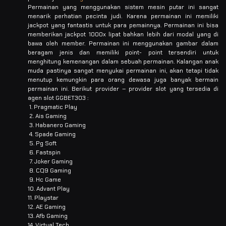
Permainan yang menggunakan sistem mesin putar ini sangat
menarik perhatian pecinta judi. Karena permainan ini memiliki
jackpot yang fantastis untuk para pemainnya. Permainan ini bisa
memberikan jackpot 1000x lipat bahkan lebih dari modal yang di
bawa oleh member. Permainan ini menggunakan gambar dalam
beragam jenis dan memiliki point- point tersendiri untuk
menghitung kemenangan dalam sebuah permainan. Kalangan anak
muda pastinya sangat menyukai permainan ini, akan tetapi tidak
menutup kemungkin para orang dewasa juga banyak bermain
permainan ini. Berikut provider – provider slot yang tersedia di
agen slot GGBET303 :
1. Pragmatic Play
2. Ais Gaming
3. Habanero Gaming
4. Spade Gaming
5. Pg Soft
6. Fastspin
7. Joker Gaming
8. CQ9 Gaming
9. Hc Game
10. Advant Play
11. Playstar
12. AE Gaming
13. Afb Gaming
14. Virtual Tech